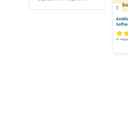
Análi
Softwa
47 Ψήφοι